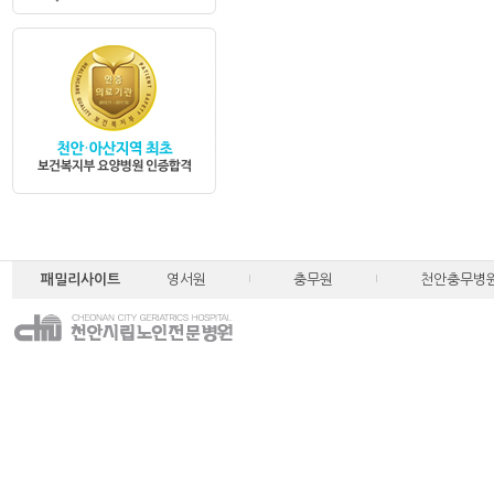
패밀리사이트
영서원
충무원
천안충무병