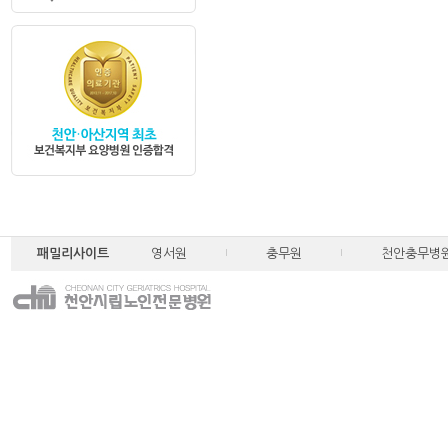
패밀리사이트
영서원
충무원
천안충무병